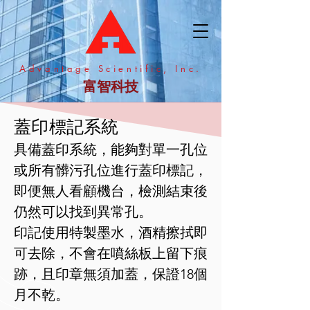
​Advantage Scientific, Inc.
富智科技
蓋印標記系統
具備蓋印系統，能夠對單一孔位
或所有髒污孔位進行蓋印標記，
即便無人看顧機台，檢測結束後
仍然可以找到異常孔。
印記使用特製墨水，酒精擦拭即
可去除，不會在噴絲板上留下痕
跡，且印章無須加蓋，保證18個
月不乾。